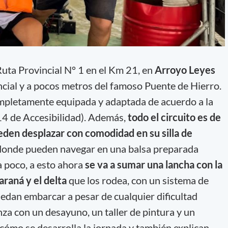
Ruta Provincial N° 1 en el Km 21, en
Arroyo Leyes
incial y a pocos metros del famoso Puente de Hierro.
ompletamente equipada y adaptada de acuerdo a la
14 de Accesibilidad). Además,
todo el circuito es de
eden desplazar con comodidad en su silla de
r donde pueden navegar en una balsa preparada
 poco, a esto ahora
se va a sumar una lancha con la
araná y el delta
que los rodea, con un sistema de
edan embarcar a pesar de cualquier dificultad
za con un desayuno, un taller de pintura y un
 cómo se desarrolla la jornada y también explican