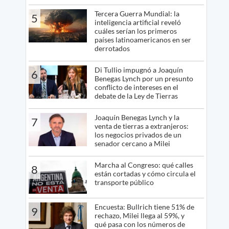
Tercera Guerra Mundial: la
5
inteligencia artificial reveló
cuáles serían los primeros
países latinoamericanos en ser
derrotados
Di Tullio impugnó a Joaquín
6
Benegas Lynch por un presunto
conflicto de intereses en el
debate de la Ley de Tierras
Joaquín Benegas Lynch y la
7
venta de tierras a extranjeros:
los negocios privados de un
senador cercano a Milei
Marcha al Congreso: qué calles
8
están cortadas y cómo circula el
transporte público
Encuesta: Bullrich tiene 51% de
9
rechazo, Milei llega al 59%, y
qué pasa con los números de