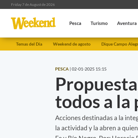
Friday 7 de August de 2026
Pesca
Turismo
Aventura
Temas del Día
Weekend de agosto
Dique Campo Aleg
PESCA
|
02-01-2025 15:15
Propuestas
todos a la
Acciones destinadas a la int
la actividad y la abren a quie
Fe y Río Negro. Por: Horacio 