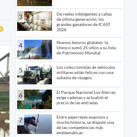
De reeles inteligentes a cañas
3
de última generación: los
grandes ganadores de ICAST
2026
Nuevos tesoros globales: la
4
Unesco sumó 25 sitios a su lista
de Patrimonio Mundial
Los coleccionistas de vehículos
5
militares están felices con una
subasta de rezagos
El Parque Nacional Los Alerces
6
exige cadenas y actualizó el
precio de las entradas
Entre pejerreyes esquivos y
7
mucha historia, se disputó una
de las competencias más
emblemáticas