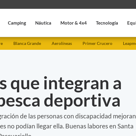
Camping
Náutica
Motor & 4x4
Tecnología
Equ
re
Blanca Grande
Aerolíneas
Primer Crucero
Leapmo
 que integran a
 pesca deportiva
egración de las personas con discapacidad mejoran
nes no podían llegar ella. Buenas labores en Santa
Pascuariello.