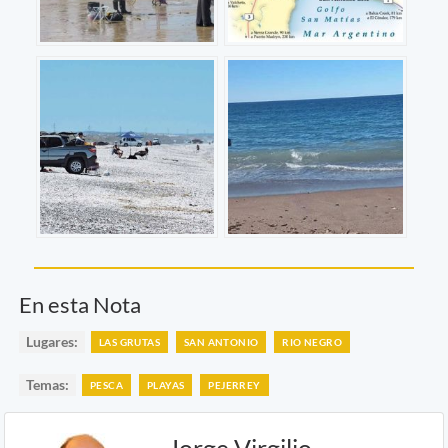
En esta Nota
Lugares:
LAS GRUTAS
SAN ANTONIO
RIO NEGRO
Temas:
PESCA
PLAYAS
PEJERREY