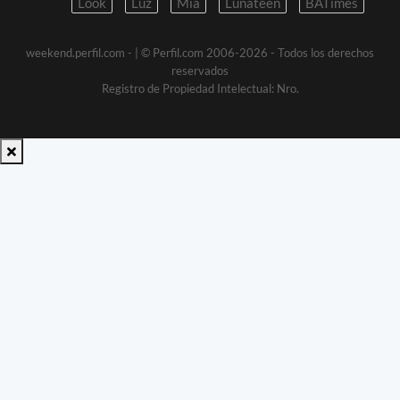
Look
Luz
Mia
Lunateen
BATimes
weekend.perfil.com -
| © Perfil.com 2006-2026 - Todos los derechos
reservados
Registro de Propiedad Intelectual: Nro.