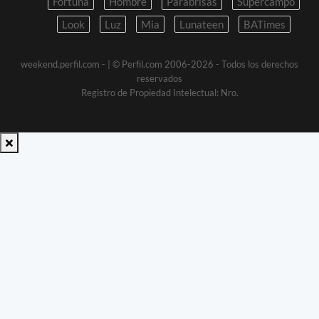
Fortuna
Hombre
Parabrisas
Supercampo
Look
Luz
Mia
Lunateen
BATimes
weekend.perfil.com -
| © Perfil.com 2006-2026 - Todos los derechos
reservados
Registro de Propiedad Intelectual: Nro.