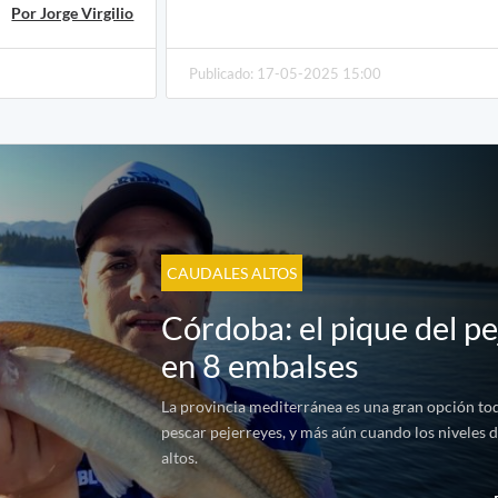
Por Jorge Virgilio
Publicado: 17-05-2025 15:00
CAUDALES ALTOS
Córdoba: el pique del p
en 8 embalses
La provincia mediterránea es una gran opción to
pescar pejerreyes, y más aún cuando los niveles d
altos.