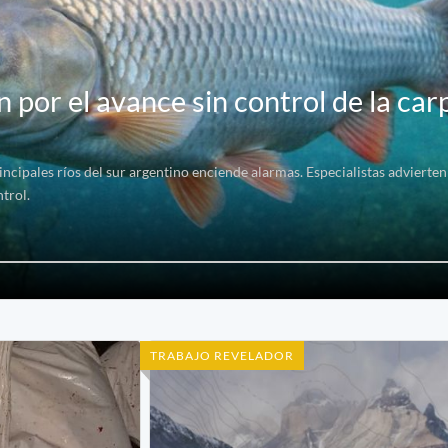
 por el avance sin control de la car
rincipales ríos del sur argentino enciende alarmas. Especialistas adviert
trol.
TRABAJO REVELADOR