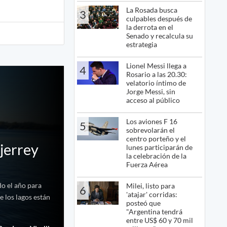
La Rosada busca
3
culpables después de
la derrota en el
Senado y recalcula su
estrategia
Lionel Messi llega a
4
Rosario a las 20.30:
velatorio íntimo de
Jorge Messi, sin
acceso al público
Los aviones F 16
5
sobrevolarán el
centro porteño y el
ejerrey
lunes participarán de
la celebración de la
Fuerza Aérea
do el año para
Milei, listo para
6
'atajar' corridas:
e los lagos están
posteó que
"Argentina tendrá
entre US$ 60 y 70 mil