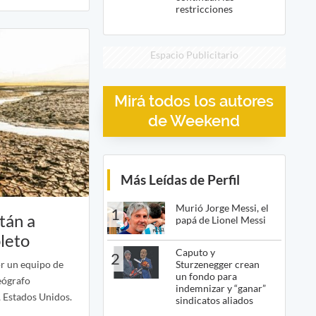
restricciones
Espacio Publicitario
Mirá todos los autores
de Weekend
Más Leídas de Perfil
Murió Jorge Messi, el
1
tán a
papá de Lionel Messi
leto
Caputo y
2
or un equipo de
Sturzenegger crean
un fondo para
eógrafo
indemnizar y “ganar”
, Estados Unidos.
sindicatos aliados