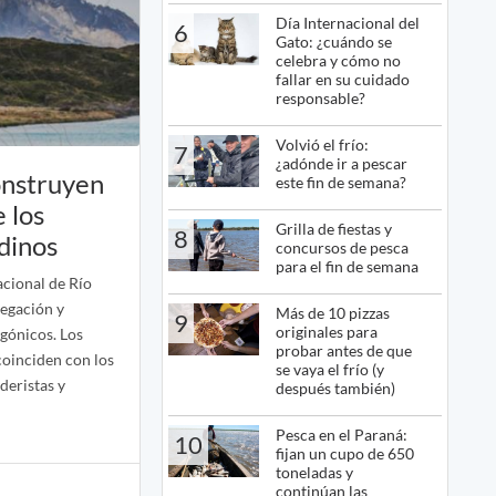
Día Internacional del
6
Gato: ¿cuándo se
celebra y cómo no
fallar en su cuidado
responsable?
Volvió el frío:
7
¿adónde ir a pescar
onstruyen
este fin de semana?
e los
Grilla de fiestas y
8
dinos
concursos de pesca
para el fin de semana
cional de Río
egación y
Más de 10 pizzas
9
originales para
gónicos. Los
probar antes de que
coinciden con los
se vaya el frío (y
deristas y
después también)
Pesca en el Paraná:
10
fijan un cupo de 650
toneladas y
continúan las