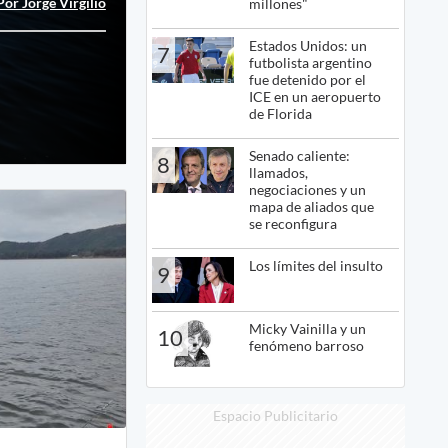
Por Jorge Virgilio
millones"
Estados Unidos: un
7
futbolista argentino
fue detenido por el
ICE en un aeropuerto
de Florida
Senado caliente:
8
llamados,
negociaciones y un
mapa de aliados que
se reconfigura
Los límites del insulto
9
Micky Vainilla y un
10
fenómeno barroso
Espacio Publicitario