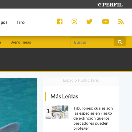
ipos
Tiro
e
Aerolíneas
Espacio Publicitario
Más Leídas
Tiburones: cuáles son
1
las especies en riesgo
de extinción que los
pescadores pueden
proteger