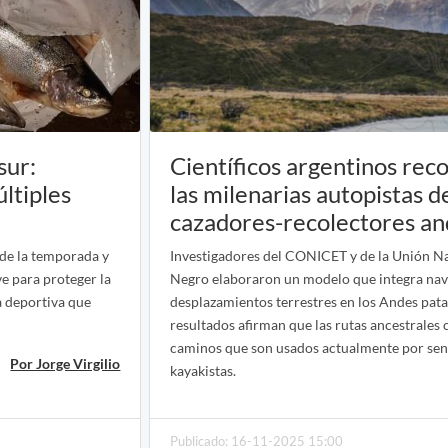
sur:
Científicos argentinos rec
ltiples
las milenarias autopistas d
cazadores-recolectores an
 de la temporada y
Investigadores del CONICET y de la Unión Na
ve para proteger la
Negro elaboraron un modelo que integra nav
a deportiva que
desplazamientos terrestres en los Andes pata
resultados afirman que las rutas ancestrales 
caminos que son usados actualmente por sen
Por Jorge Virgilio
kayakistas.
Publicado: 16-11-2025 15:00