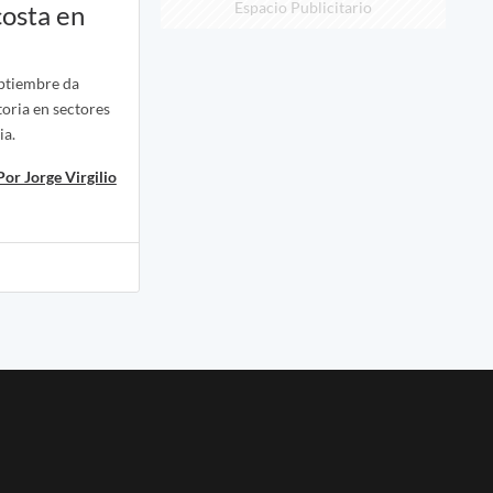
Espacio Publicitario
costa en
eptiembre da
atoria en sectores
ia.
Por Jorge Virgilio