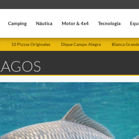
Camping
Náutica
Motor & 4x4
Tecnología
Equ
s
10 Pizzas Originales
Dique Campo Alegre
Blanca Grand
LAGOS