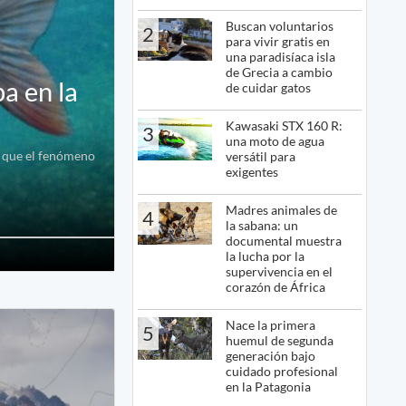
Buscan voluntarios
2
para vivir gratis en
una paradisíaca isla
de Grecia a cambio
pa en la
de cuidar gatos
Kawasaki STX 160 R:
3
una moto de agua
en que el fenómeno
versátil para
exigentes
Madres animales de
4
la sabana: un
documental muestra
la lucha por la
supervivencia en el
corazón de África
Nace la primera
5
huemul de segunda
generación bajo
cuidado profesional
en la Patagonia