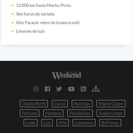
12.000 km hasta Machu Pichu
Seis horas de variada
Alto Paraná: reino de la pesca sutil
Limones de lujo
Diario Perfil
Caras
Noticias
Marie Claire
Fortuna
Hombre
Parabrisas
Supercampo
Look
Luz
Mia
Lunateen
BATimes