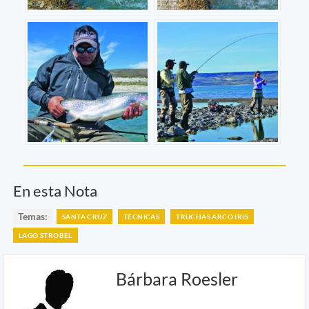
En esta Nota
Temas:
SANTA CRUZ
TÉCNICAS
TRUCHAS ARCO IRIS
LAGO STROBEL
Bárbara Roesler