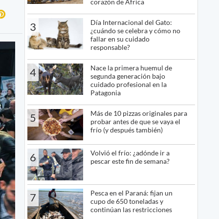
corazón de África
Día Internacional del Gato:
3
¿cuándo se celebra y cómo no
fallar en su cuidado
responsable?
Nace la primera huemul de
4
segunda generación bajo
cuidado profesional en la
Patagonia
Más de 10 pizzas originales para
5
probar antes de que se vaya el
frío (y después también)
Volvió el frío: ¿adónde ir a
6
pescar este fin de semana?
Pesca en el Paraná: fijan un
7
cupo de 650 toneladas y
continúan las restricciones