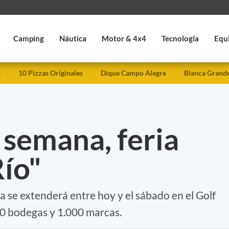
Camping
Náutica
Motor & 4x4
Tecnología
Equ
s
10 Pizzas Originales
Dique Campo Alegre
Blanca Grand
e semana, feria
Río"
ia se extenderá entre hoy y el sábado en el Golf
70 bodegas y 1.000 marcas.