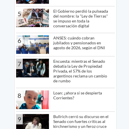
El Gobierno perdió la pulseada
5
del nombre: la "Ley de Tierras"
se impuso en toda la
conversación digital
ANSES: cuándo cobran
6
jubilados y pensionados en
agosto de 2026, según el DNI
Encuesta: mientras el Senado
7
debatía la Ley de Propiedad
Privada, el 57% de los
argentinos reclama un cambio
de rumbo
Loan: ¿ahora sí se despierta
8
Corrientes?
Bullrich cerró su discurso en el
9
Senado con fuertes críticas al
kirchnerismo y un feroz cruce