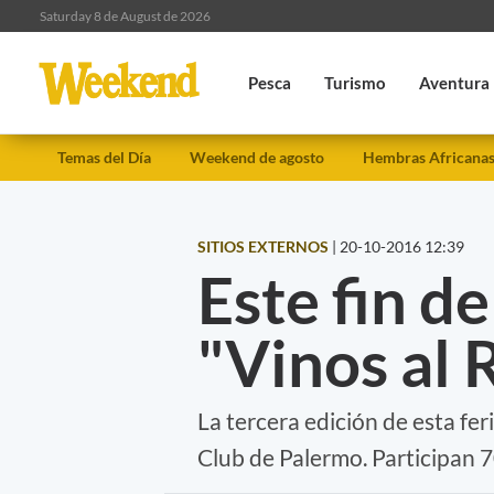
Saturday 8 de August de 2026
Pesca
Turismo
Aventura
Temas del Día
Weekend de agosto
Hembras Africana
SITIOS EXTERNOS
|
20-10-2016 12:39
Este fin d
"Vinos al 
La tercera edición de esta fer
Club de Palermo. Participan 