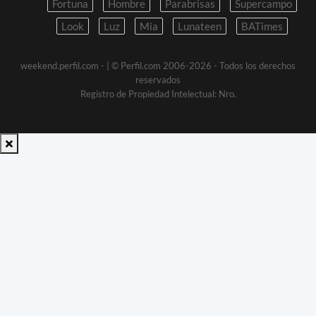
Fortuna
Hombre
Parabrisas
Supercampo
Look
Luz
Mia
Lunateen
BATimes
weekend.perfil.com -
| © Perfil.com 2006-2026 - Todos los derechos
reservados
Registro de Propiedad Intelectual: Nro.