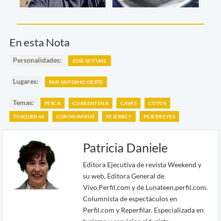
En esta Nota
Personalidades:
JOSÉ SEITUNE
Lugares:
SAN ANTONIO OESTE
Temas:
PESCA
CUARENTENA
CAVAS
COTOS
TOSQUERAS
CORONAVIRUS
PEJERREY
PEJERREYES
Patricia Daniele
Editora Ejecutiva de revista Weekend y
su web, Editora General de
Vivo.Perfil.com y de Lunateen.perfil.com.
Columnista de espectáculos en
Perfil.com y Reperfilar. Especializada en