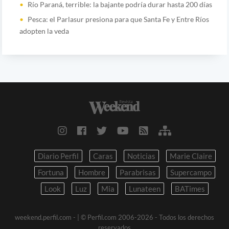
Río Paraná, terrible: la bajante podría durar hasta 200 días
Pesca: el Parlasur presiona para que Santa Fe y Entre Ríos
adopten la veda
Diario Perfil
Caras
Noticias
Marie Claire
Fortuna
Hombre
Parabrisas
Supercampo
Look
Luz
Mia
Lunateen
BATimes
weekend.perfil.com -
| © Perfil.com 2006-2026 - Todos los derechos
reservados