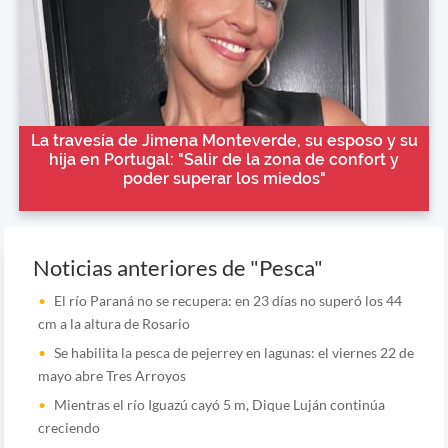
La travesía de Jimena Monteverde, su esposo y su
hija en Portugal: "Salir de la zona de confort y
poder superar los miedos"
Noticias anteriores de "Pesca"
El río Paraná no se recupera: en 23 días no superó los 44
cm a la altura de Rosario
Se habilita la pesca de pejerrey en lagunas: el viernes 22 de
mayo abre Tres Arroyos
Mientras el río Iguazú cayó 5 m, Dique Luján continúa
creciendo