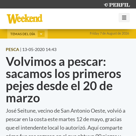
Friday 7 de August de 2026
TEMAS DEL DÍA
PESCA
|
13-05-2020 14:43
Volvimos a pescar:
sacamos los primeros
pejes desde el 20 de
marzo
José Seitune, vecino de San Antonio Oeste, volvió a
pescar en la costa este martes 12 de mayo, gracias
que el intendente local lo autorizó. Aquí comparte
cómo fue ese regreso en el que obtuvo 90 piezas y