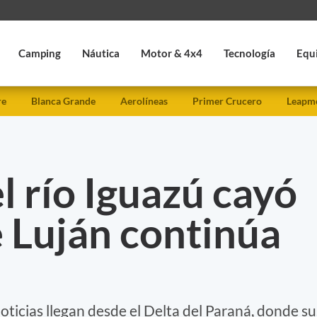
Camping
Náutica
Motor & 4x4
Tecnología
Equ
re
Blanca Grande
Aerolíneas
Primer Crucero
Leapmo
l río Iguazú cayó
 Luján continúa
noticias llegan desde el Delta del Paraná, donde su