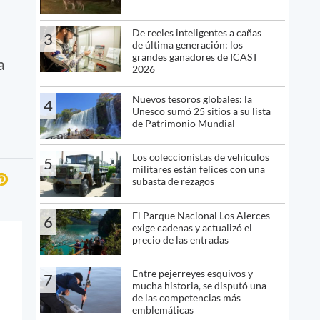
De reeles inteligentes a cañas
3
de última generación: los
grandes ganadores de ICAST
a
2026
Nuevos tesoros globales: la
4
Unesco sumó 25 sitios a su lista
de Patrimonio Mundial
Los coleccionistas de vehículos
5
militares están felices con una
subasta de rezagos
El Parque Nacional Los Alerces
6
exige cadenas y actualizó el
precio de las entradas
Entre pejerreyes esquivos y
7
mucha historia, se disputó una
de las competencias más
emblemáticas