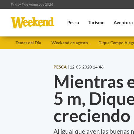
Friday 7 de August de 2026
Pesca
Turismo
Aventura
Temas del Día
Weekend de agosto
Dique Campo Aleg
PESCA
|
12-05-2020 14:46
Mientras e
5 m, Dique
creciendo
Al igual que ayer, las buenas 