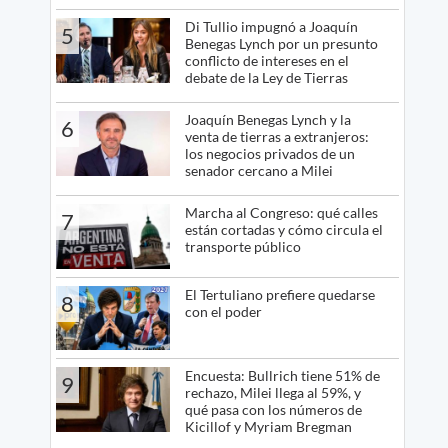
Di Tullio impugnó a Joaquín
5
Benegas Lynch por un presunto
conflicto de intereses en el
debate de la Ley de Tierras
Joaquín Benegas Lynch y la
6
venta de tierras a extranjeros:
los negocios privados de un
senador cercano a Milei
Marcha al Congreso: qué calles
7
están cortadas y cómo circula el
transporte público
El Tertuliano prefiere quedarse
8
con el poder
Encuesta: Bullrich tiene 51% de
9
rechazo, Milei llega al 59%, y
qué pasa con los números de
Kicillof y Myriam Bregman