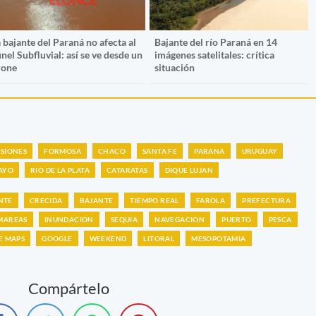
 bajante del Paraná no afecta al
Bajante del río Paraná en 14
nel Subfluvial: así se ve desde un
imágenes satelitales: crítica
rone
situación
ISIONES
FORMOSA
CHACO
SANTA FE
PARANA
URUGUAY
AYO
RIO DE LA PLATA
CATARATAS
DIQUE LUJAN
NTE
CRECIDA
BAJANTE
TIEMPO REAL
FAROLA
PREFECTURA
MAREAS
INUNDACION
SEQUIA
NAVEGACION
PUERTO
PESCA
E MAPS
GOOGLE
WEEKEND
LITORAL
MESOPOTAMIA
Compártelo