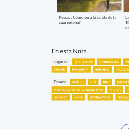
Pesca: ¿Cómo será la salida de la
La
cuarentena?
Tú
d
En esta Nota
Lugares:
ENTRE RIOS
CORRIENTES
M
IGUAZU
PARAGUAY
BERMEJO
PILCOM
Temas:
ALTURA
RIO
RIOS
CRECIE
PREFECTURA NAVAL ARGENTINA
MAREA
NAUTICA
MAPA
INTERACTIVO
GOOGL