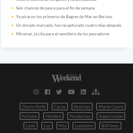
Seis chances de pesca para el fin de semana
Ya picaron los primeros de Bagres de Mar en Berisso
Un dorado marcado, fue recapturado cuatro días después
Miramar, la cita para el semillero de los pescadores
Diario Perfil
Caras
Noticias
Marie Claire
Fortuna
Hombre
Parabrisas
Supercampo
Look
Luz
Mia
Lunateen
BATimes