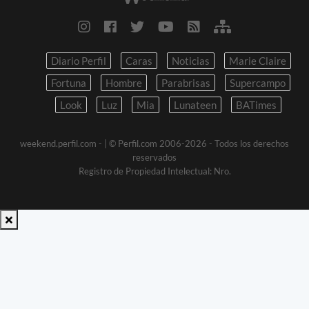
Diario Perfil
Caras
Noticias
Marie Claire
Fortuna
Hombre
Parabrisas
Supercampo
Look
Luz
Mia
Lunateen
BATimes
weekend.perfil.com -
| © Perfil.com 2006-2026 - Todos los derechos
reservados
Registro de Propiedad Intelectual: Nro.