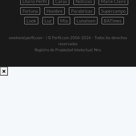
Diario Perfil
Caras
Noticias
Marie Claire
Fortuna
Hombre
Parabrisas
Supercampo
Look
Luz
Mia
Lunateen
BATimes
weekend.perfil.com -
| © Perfil.com 2006-2026 - Todos los derechos
reservados
Registro de Propiedad Intelectual: Nro.