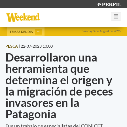
Sunday 9 de August de 2026
TEMAS DEL DÍA
PESCA
|
22-07-2023 10:00
Desarrollaron una
herramienta que
determina el origen y
la migración de peces
invasores en la
Patagonia
Fue un trabajo de especialistas del CONICET