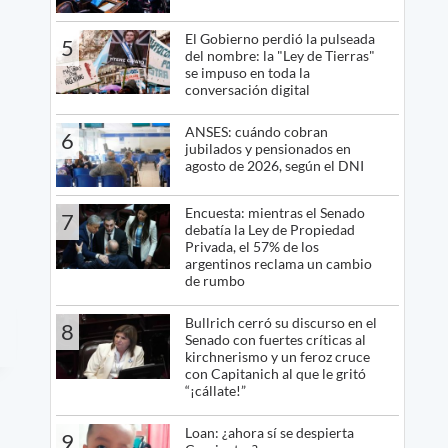
El Gobierno perdió la pulseada
5
del nombre: la "Ley de Tierras"
se impuso en toda la
conversación digital
ANSES: cuándo cobran
6
jubilados y pensionados en
agosto de 2026, según el DNI
Encuesta: mientras el Senado
7
debatía la Ley de Propiedad
Privada, el 57% de los
argentinos reclama un cambio
de rumbo
Bullrich cerró su discurso en el
8
Senado con fuertes críticas al
kirchnerismo y un feroz cruce
con Capitanich al que le gritó
“¡cállate!”
Loan: ¿ahora sí se despierta
9