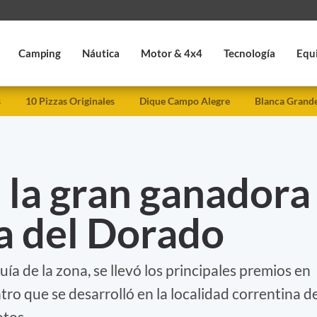
Camping
Náutica
Motor & 4x4
Tecnología
Equ
s
10 Pizzas Originales
Dique Campo Alegre
Blanca Grand
 la gran ganadora
ta del Dorado
uía de la zona, se llevó los principales premios en
ro que se desarrolló en la localidad correntina d
otos.