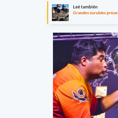
Leé también
Grandes surubíes presen