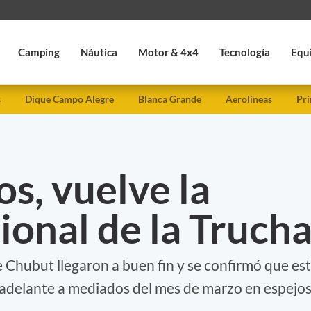
Camping
Náutica
Motor & 4x4
Tecnología
Equ
s
Dique Campo Alegre
Blanca Grande
Aerolíneas
Pri
os, vuelve la
ional de la Truch
 Chubut llegaron a buen fin y se confirmó que es
 adelante a mediados del mes de marzo en espejo