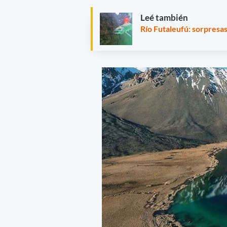
Leé también
Río Futaleufú: sorpresa