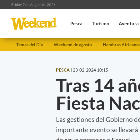
Friday 7 de August de 2026
Pesca
Turismo
Aventura
Temas del Día
Weekend de agosto
Hembras Africana
PESCA
|
23-02-2024 10:15
Tras 14 añ
Fiesta Nac
Las gestiones del Gobierno de
importante evento se llevará
de agua cercanos a Esquel.