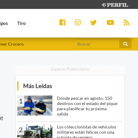
ipos
Tiro
mer Crucero
Espacio Publicitario
Más Leídas
a
Dónde pescar en agosto: 150
1
destinos con el estado del pique
para planificar tu próxima
salida
te
s
Los coleccionistas de vehículos
2
militares están felices con una
subasta de rezagos