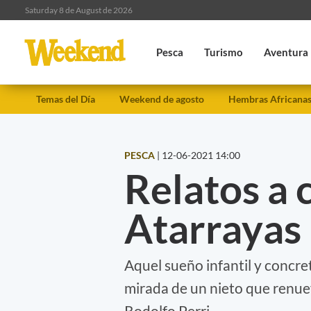
Saturday 8 de August de 2026
Pesca
Turismo
Aventura
Temas del Día
Weekend de agosto
Hembras Africana
PESCA
|
12-06-2021 14:00
Relatos a c
Atarrayas
Aquel sueño infantil y concret
mirada de un nieto que renuev
Rodolfo Perri.