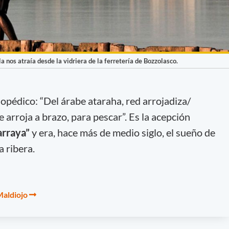
 nos atraía desde la vidriera de la ferretería de Bozzolasco.
lopédico: “Del árabe ataraha, red arrojadiza/
 arroja a brazo, para pescar”. Es la acepción
arraya”
y era, hace más de medio siglo, el sueño de
 ribera.
Maldiojo