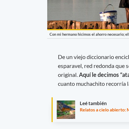
Con mi hermano hicimos el ahorro necesario; ella
De un viejo diccionario encic
esparavel, red redonda que se
original.
Aquí le decimos “at
cuanto muchachito recorría la
Leé también
Relatos a cielo abierto: 