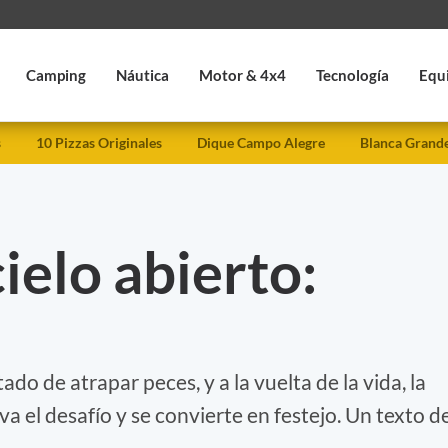
Camping
Náutica
Motor & 4x4
Tecnología
Equ
s
10 Pizzas Originales
Dique Campo Alegre
Blanca Grand
ielo abierto:
ado de atrapar peces, y a la vuelta de la vida, la
a el desafío y se convierte en festejo. Un texto d