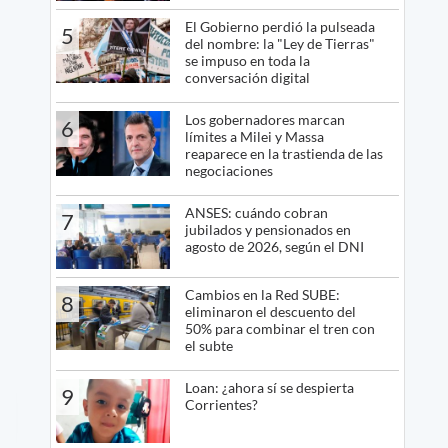
El Gobierno perdió la pulseada
5
del nombre: la "Ley de Tierras"
se impuso en toda la
conversación digital
Los gobernadores marcan
6
límites a Milei y Massa
reaparece en la trastienda de las
negociaciones
ANSES: cuándo cobran
7
jubilados y pensionados en
agosto de 2026, según el DNI
Cambios en la Red SUBE:
8
eliminaron el descuento del
50% para combinar el tren con
el subte
Loan: ¿ahora sí se despierta
9
Corrientes?