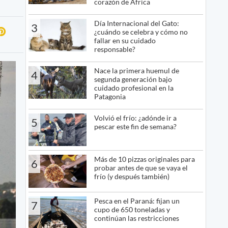
corazón de África
Día Internacional del Gato:
3
¿cuándo se celebra y cómo no
fallar en su cuidado
responsable?
Nace la primera huemul de
4
segunda generación bajo
cuidado profesional en la
Patagonia
Volvió el frío: ¿adónde ir a
5
pescar este fin de semana?
Más de 10 pizzas originales para
6
probar antes de que se vaya el
frío (y después también)
Pesca en el Paraná: fijan un
7
cupo de 650 toneladas y
continúan las restricciones