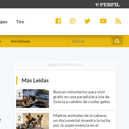
ipos
Tiro
e
Aerolíneas
Espacio Publicitario
Más Leídas
Buscan voluntarios para vivir
1
gratis en una paradisíaca isla de
Grecia a cambio de cuidar gatos
Madres animales de la sabana:
2
e
un documental muestra la lucha
por la supervivencia en el