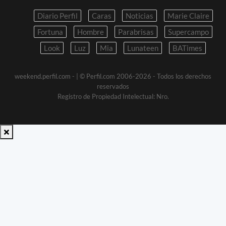
Diario Perfil
Caras
Noticias
Marie Claire
Fortuna
Hombre
Parabrisas
Supercampo
Look
Luz
Mia
Lunateen
BATimes
weekend.perfil.com -
| © Perfil.com 2006-2026 - Todos los derechos
reservados
Registro de Propiedad Intelectual: Nro.