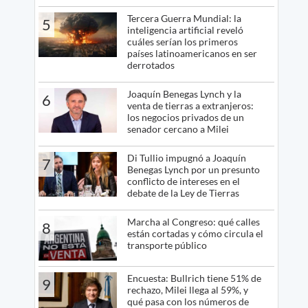
Tercera Guerra Mundial: la
5
inteligencia artificial reveló
cuáles serían los primeros
países latinoamericanos en ser
derrotados
Joaquín Benegas Lynch y la
6
venta de tierras a extranjeros:
los negocios privados de un
senador cercano a Milei
Di Tullio impugnó a Joaquín
7
Benegas Lynch por un presunto
conflicto de intereses en el
debate de la Ley de Tierras
Marcha al Congreso: qué calles
8
están cortadas y cómo circula el
transporte público
Encuesta: Bullrich tiene 51% de
9
rechazo, Milei llega al 59%, y
qué pasa con los números de