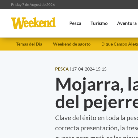
Friday 7 de August de 2026
Pesca
Turismo
Aventura
Temas del Día
Weekend de agosto
Dique Campo Aleg
PESCA
|
17-04-2024 15:15
Mojarra, l
del pejerr
Clave del éxito en toda la pe
correcta presentación, la fres
cuenta para motivar los piques