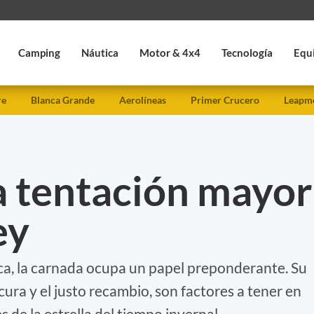
Camping
Náutica
Motor & 4x4
Tecnología
Equ
re
Blanca Grande
Aerolíneas
Primer Crucero
Leapmo
a tentación mayor
ey
sca, la carnada ocupa un papel preponderante. Su
cura y el justo recambio, son factores a tener en
 de la estrella del tiempo invernal.