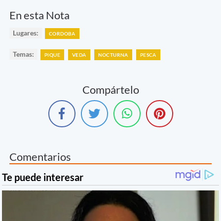
En esta Nota
Lugares:
CORDOBA
Temas:
PIQUE
VEDA
NOCTURNA
PESCA
Compártelo
Comentarios