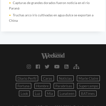
Capturas de grandes dorados fueron noticia en el río
Paraná
Truchas arco iris cultivadas en agua dulce se exportan a
China
Diario Perfil
Caras
Noticias
Marie Claire
Fortuna
Hombre
Parabrisas
Supercampo
Look
Luz
Mia
Lunateen
BATimes