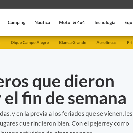
Camping
Náutica
Motor & 4x4
Tecnología
Equ
s
Dique Campo Alegre
Blanca Grande
Aerolíneas
Pri
eros que dieron
 el fin de semana
as, y en la previa a los feriados que se vienen, les
ugares que rindieron bien. Con el pejerrey como
 buena actividad de otras especies.