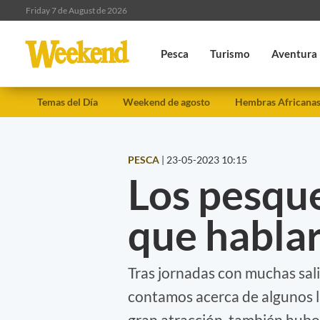
Friday 7 de August de 2026
Pesca
Turismo
Aventura
Temas del Día
Weekend de agosto
Hembras Africana
PESCA
|
23-05-2023 10:15
Los pesqu
que hablar
Tras jornadas con muchas salid
contamos acerca de algunos l
gran atracción, también hubo