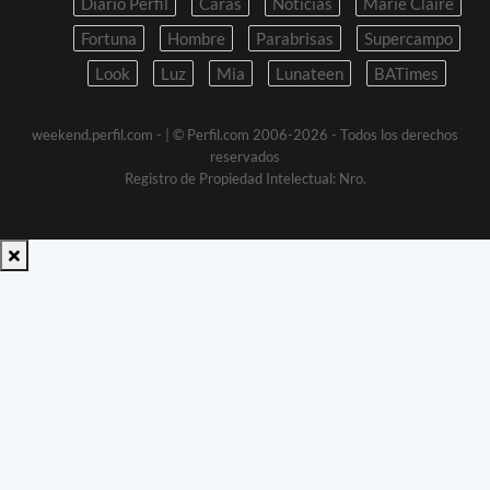
Diario Perfil
Caras
Noticias
Marie Claire
Fortuna
Hombre
Parabrisas
Supercampo
Look
Luz
Mia
Lunateen
BATimes
weekend.perfil.com -
| © Perfil.com 2006-2026 - Todos los derechos
reservados
Registro de Propiedad Intelectual: Nro.