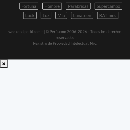
Fortuna
Hombre
Parabrisas
Supercampo
Look
Luz
Mia
Lunateen
BATimes
weekend.perfil.com -
| © Perfil.com 2006-2026 - Todos los derechos
reservados
Registro de Propiedad Intelectual: Nro.