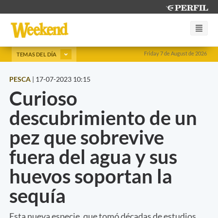
Friday 7 de August de 2026
TEMAS DEL DÍA
PESCA
|
17-07-2023 10:15
Curioso
descubrimiento de un
pez que sobrevive
fuera del agua y sus
huevos soportan la
sequía
Esta nueva especie, que tomó décadas de estudios,