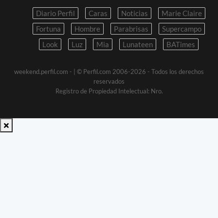
Diario Perfil
Caras
Noticias
Marie Claire
Fortuna
Hombre
Parabrisas
Supercampo
Look
Luz
Mia
Lunateen
BATimes
weekend.perfil.com -
| © Perfil.com 2006-2026 - Todos los derechos
reservados
Registro de Propiedad Intelectual: Nro.