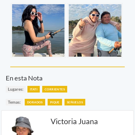
En esta Nota
Lugares:
ITATI
CORRIENTES
Temas:
DORADOS
PIQUE
SEÑUELOS
Victoria Juana