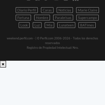
Diario Perfil
Caras
Noticias
Marie Claire
Fortuna
Hombre
Parabrisas
Supercampo
Look
Luz
Mia
Lunateen
BATimes
weekend.perfil.com -
| © Perfil.com 2006-2026 - Todos los derechos
reservados
Registro de Propiedad Intelectual: Nro.