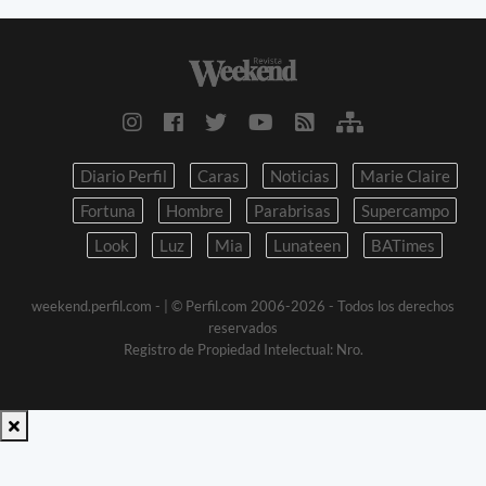
Diario Perfil
Caras
Noticias
Marie Claire
Fortuna
Hombre
Parabrisas
Supercampo
Look
Luz
Mia
Lunateen
BATimes
weekend.perfil.com -
| © Perfil.com 2006-2026 - Todos los derechos
reservados
Registro de Propiedad Intelectual: Nro.