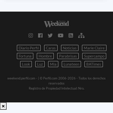
Diario Perfil
Caras
Noticias
Marie Claire
Fortuna
Hombre
Parabrisas
Supercampo
Look
Luz
Mia
Lunateen
BATimes
weekend.perfil.com -
| © Perfil.com 2006-2026 - Todos los derechos
reservados
Registro de Propiedad Intelectual: Nro.