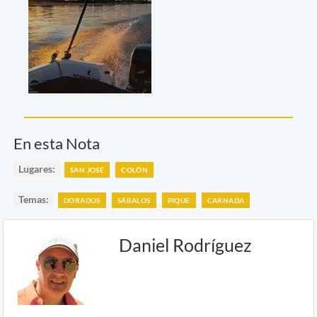
En esta Nota
Lugares:
SAN JOSÉ
COLÓN
Temas:
DORADOS
SÁBALOS
PIQUE
CARNADA
Daniel Rodríguez