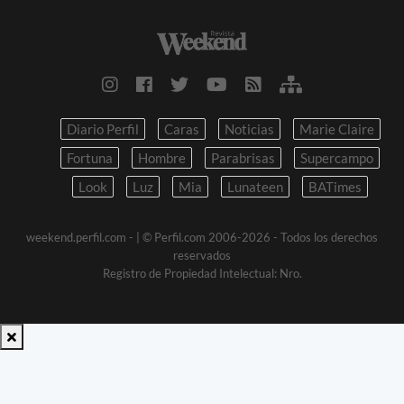
Diario Perfil
Caras
Noticias
Marie Claire
Fortuna
Hombre
Parabrisas
Supercampo
Look
Luz
Mia
Lunateen
BATimes
weekend.perfil.com -
| © Perfil.com 2006-2026 - Todos los derechos
reservados
Registro de Propiedad Intelectual: Nro.