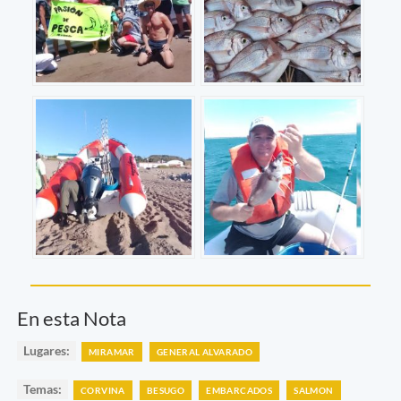
En esta Nota
Lugares:
MIRAMAR
GENERAL ALVARADO
Temas:
CORVINA
BESUGO
EMBARCADOS
SALMON