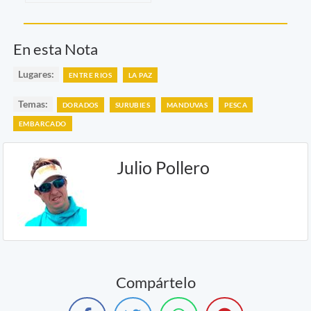
En esta Nota
Lugares:
ENTRE RIOS
LA PAZ
Temas:
DORADOS
SURUBIES
MANDUVAS
PESCA
EMBARCADO
Julio Pollero
Compártelo