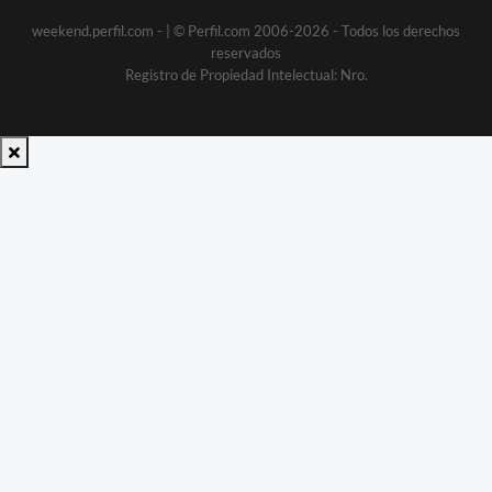
weekend.perfil.com -
| © Perfil.com 2006-2026 - Todos los derechos
reservados
Registro de Propiedad Intelectual: Nro.