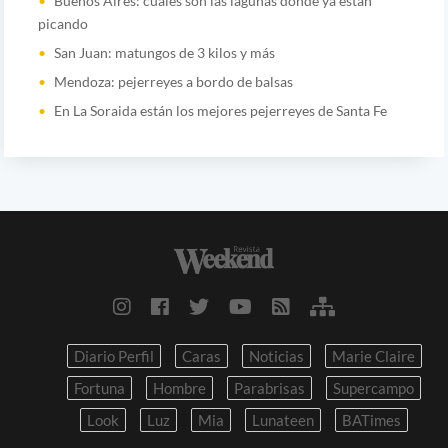
Buenos Aires: cuáles son las lagunas donde ya están
picando
San Juan: matungos de 3 kilos y más
Mendoza: pejerreyes a bordo de balsas
En La Soraida están los mejores pejerreyes de Santa Fe
Diario Perfil
Caras
Noticias
Marie Claire
Fortuna
Hombre
Parabrisas
Supercampo
Look
Luz
Mia
Lunateen
BATimes