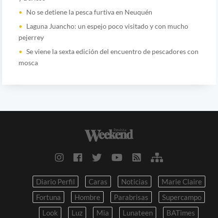
No se detiene la pesca furtiva en Neuquén
Laguna Juancho: un espejo poco visitado y con mucho
pejerrey
Se viene la sexta edición del encuentro de pescadores con
mosca
Diario Perfil
Caras
Noticias
Marie Claire
Fortuna
Hombre
Parabrisas
Supercampo
Look
Luz
Mia
Lunateen
BATimes