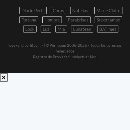
Diario Perfil
Caras
Noticias
Marie Claire
Fortuna
Hombre
Parabrisas
Supercampo
Look
Luz
Mia
Lunateen
BATimes
weekend.perfil.com -
| © Perfil.com 2006-2026 - Todos los derechos
reservados
Registro de Propiedad Intelectual: Nro.