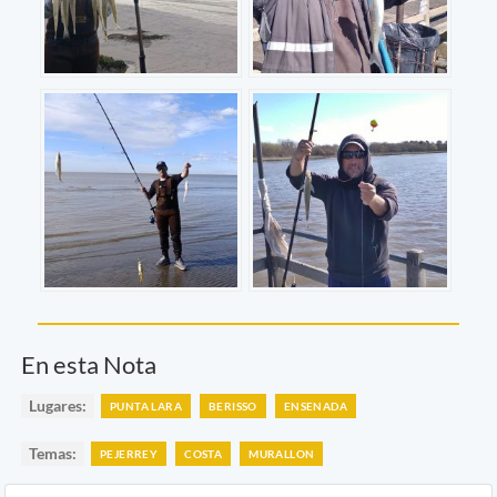
En esta Nota
Lugares:
PUNTA LARA
BERISSO
ENSENADA
Temas:
PEJERREY
COSTA
MURALLON