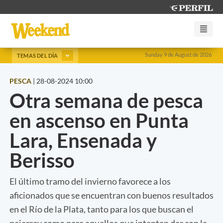
Sunday 9 de August de 2026
TEMAS DEL DÍA
PESCA
|
28-08-2024 10:00
Otra semana de pesca
en ascenso en Punta
Lara, Ensenada y
Berisso
El último tramo del invierno favorece a los
aficionados que se encuentran con buenos resultados
en el Río de la Plata, tanto para los que buscan el
pejerrey como para aquellos que intentan dar con la