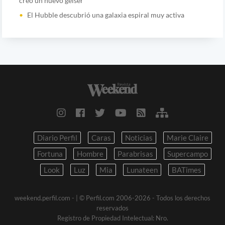
creó un nuevo géiser
El Hubble descubrió una galaxia espiral muy activa
Diario Perfil
Caras
Noticias
Marie Claire
Fortuna
Hombre
Parabrisas
Supercampo
Look
Luz
Mia
Lunateen
BATimes
weekend.perfil.com -
| © Perfil.com 2006-2026 - Todos los derechos
reservados
Registro de Propiedad Intelectual: Nro.