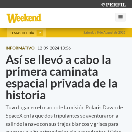
Saturday 8 de August de 2026
TEMAS DEL DÍA
INFORMATIVO
|
12-09-2024 13:56
Así se llevó a cabo la
primera caminata
espacial privada de la
historia
Tuvo lugar en el marco de la misión Polaris Dawn de
SpaceX en la que dos tripulantes se aventuraron a
salir de la nave con sus trajes blancos y grises para
marcar un hito astronómico sin precedentes. Video.