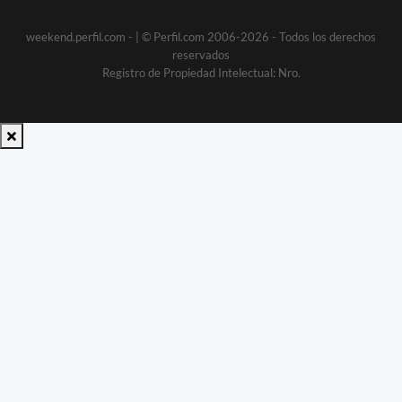
weekend.perfil.com -
| © Perfil.com 2006-2026 - Todos los derechos
reservados
Registro de Propiedad Intelectual: Nro.