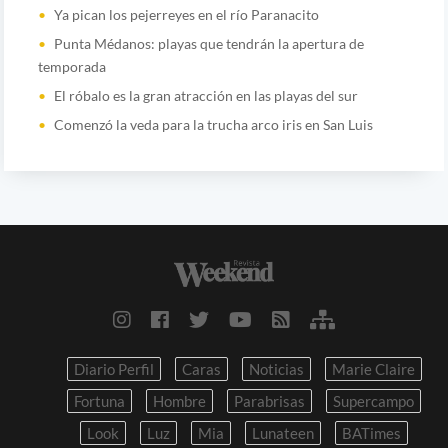
Ya pican los pejerreyes en el río Paranacito
Punta Médanos: playas que tendrán la apertura de
temporada
El róbalo es la gran atracción en las playas del sur
Comenzó la veda para la trucha arco iris en San Luis
Diario Perfil
Caras
Noticias
Marie Claire
Fortuna
Hombre
Parabrisas
Supercampo
Look
Luz
Mia
Lunateen
BATimes