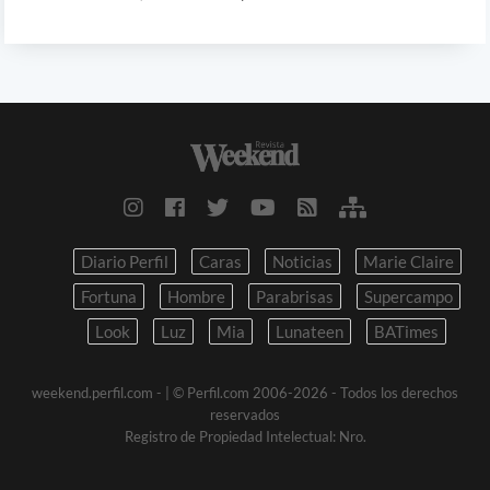
Diario Perfil
Caras
Noticias
Marie Claire
Fortuna
Hombre
Parabrisas
Supercampo
Look
Luz
Mia
Lunateen
BATimes
weekend.perfil.com -
| © Perfil.com 2006-2026 - Todos los derechos
reservados
Registro de Propiedad Intelectual: Nro.