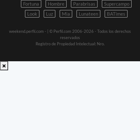
Fortuna
Hombre
Parabrisas
Supercampo
Look
Luz
Mia
Lunateen
BATimes
weekend.perfil.com -
| © Perfil.com 2006-2026 - Todos los derechos
reservados
Registro de Propiedad Intelectual: Nro.