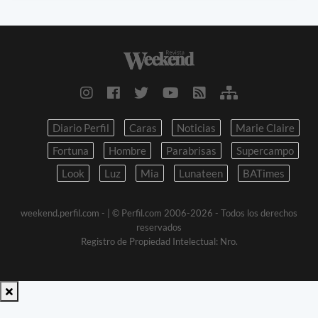
Diario Perfil
Caras
Noticias
Marie Claire
Fortuna
Hombre
Parabrisas
Supercampo
Look
Luz
Mia
Lunateen
BATimes
weekend.perfil.com -
| © Perfil.com 2006-2026 - Todos los derechos
reservados
Registro de Propiedad Intelectual: Nro.