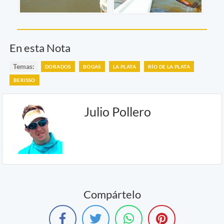
En esta Nota
Temas:
DORADOS
BOGAS
LA PLATA
RÍO DE LA PLATA
BERISSO
Julio Pollero
Compártelo