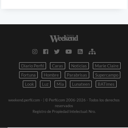
Diario Perfil
Caras
Noticias
Marie Claire
Fortuna
Hombre
Parabrisas
Supercampo
Look
Luz
Mia
Lunateen
BATimes
weekend.perfil.com -
| © Perfil.com 2006-2026 - Todos los derechos
reservados
Registro de Propiedad Intelectual: Nro.