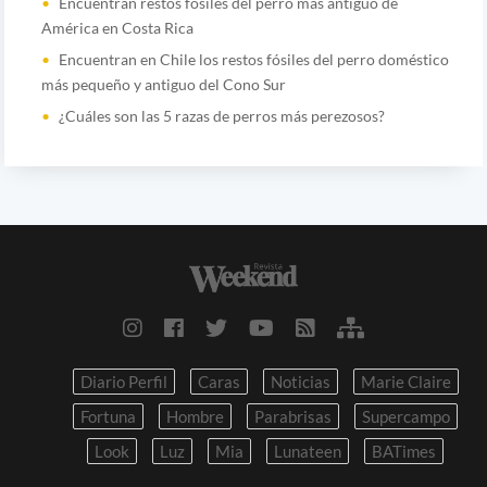
Encuentran restos fósiles del perro más antiguo de
América en Costa Rica
Encuentran en Chile los restos fósiles del perro doméstico
más pequeño y antiguo del Cono Sur
¿Cuáles son las 5 razas de perros más perezosos?
Diario Perfil
Caras
Noticias
Marie Claire
Fortuna
Hombre
Parabrisas
Supercampo
Look
Luz
Mia
Lunateen
BATimes