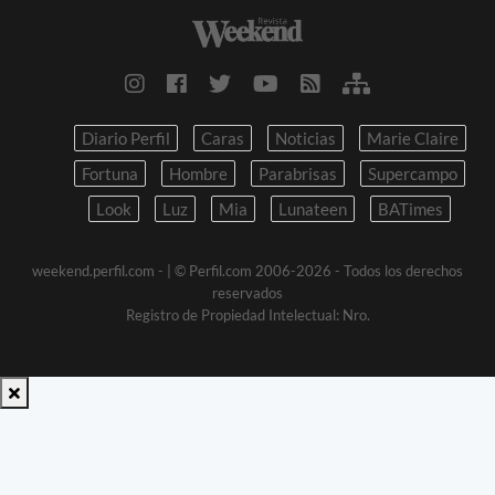
Diario Perfil
Caras
Noticias
Marie Claire
Fortuna
Hombre
Parabrisas
Supercampo
Look
Luz
Mia
Lunateen
BATimes
weekend.perfil.com -
| © Perfil.com 2006-2026 - Todos los derechos
reservados
Registro de Propiedad Intelectual: Nro.