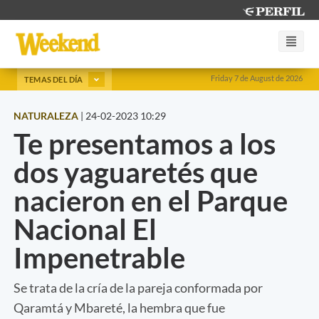
Friday 7 de August de 2026
TEMAS DEL DÍA
NATURALEZA
|
24-02-2023 10:29
Te presentamos a los
dos yaguaretés que
nacieron en el Parque
Nacional El
Impenetrable
Se trata de la cría de la pareja conformada por
Qaramtá y Mbareté, la hembra que fue