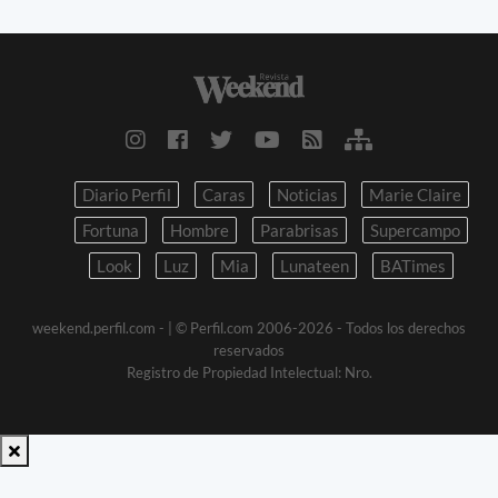
Diario Perfil
Caras
Noticias
Marie Claire
Fortuna
Hombre
Parabrisas
Supercampo
Look
Luz
Mia
Lunateen
BATimes
weekend.perfil.com -
| © Perfil.com 2006-2026 - Todos los derechos
reservados
Registro de Propiedad Intelectual: Nro.