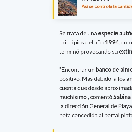
Así se controla la canti
Se trata de una
especie autó
principios del año
1994
, co
terminó provocando su
extin
“Encontrar un
banco de alme
positivo. Más debido a los a
cuenta que desde aproximad
muchísimo”, comentó
Sabina 
la dirección General de Play
nota concedida al portal plat