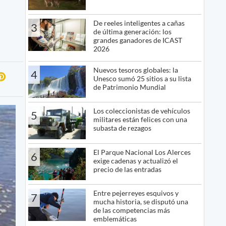
De reeles inteligentes a cañas
3
de última generación: los
grandes ganadores de ICAST
2026
Nuevos tesoros globales: la
4
Unesco sumó 25 sitios a su lista
de Patrimonio Mundial
Los coleccionistas de vehículos
5
militares están felices con una
subasta de rezagos
El Parque Nacional Los Alerces
6
exige cadenas y actualizó el
precio de las entradas
Entre pejerreyes esquivos y
7
mucha historia, se disputó una
de las competencias más
emblemáticas