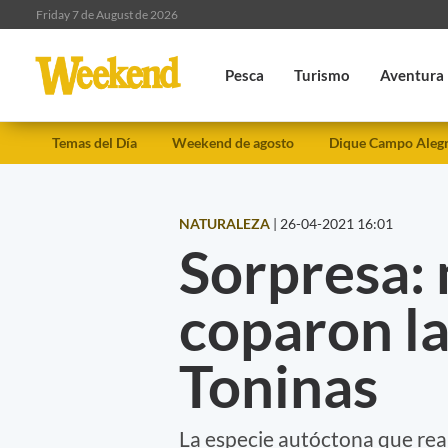
Friday 7 de August de 2026
Pesca
Turismo
Aventura
Temas del Día
Weekend de agosto
Dique Campo Aleg
NATURALEZA
|
26-04-2021 16:01
Sorpresa: 
coparon la
Toninas
La especie autóctona que re