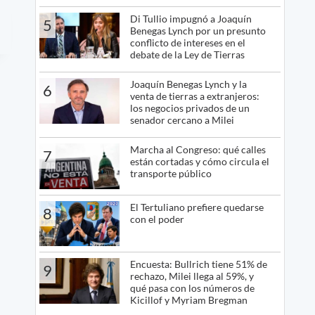
Di Tullio impugnó a Joaquín
5
Benegas Lynch por un presunto
conflicto de intereses en el
debate de la Ley de Tierras
Joaquín Benegas Lynch y la
6
venta de tierras a extranjeros:
los negocios privados de un
senador cercano a Milei
Marcha al Congreso: qué calles
7
están cortadas y cómo circula el
transporte público
El Tertuliano prefiere quedarse
8
con el poder
Encuesta: Bullrich tiene 51% de
9
rechazo, Milei llega al 59%, y
qué pasa con los números de
Kicillof y Myriam Bregman