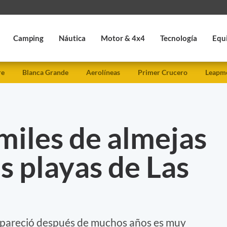
Camping
Náutica
Motor & 4x4
Tecnología
Equ
re
Blanca Grande
Aerolíneas
Primer Crucero
Leapmo
miles de almejas
s playas de Las
apareció después de muchos años es muy