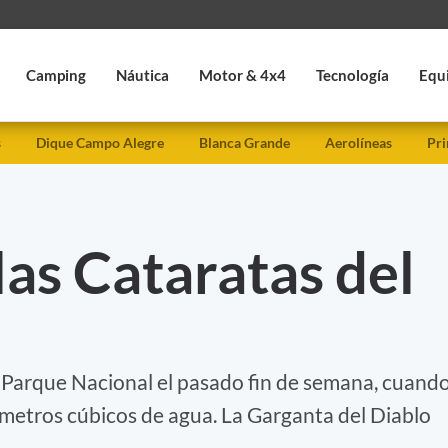
Camping
Náutica
Motor & 4x4
Tecnología
Equ
s
Dique Campo Alegre
Blanca Grande
Aerolíneas
Pri
las Cataratas del
el Parque Nacional el pasado fin de semana, cuand
 metros cúbicos de agua. La Garganta del Diablo