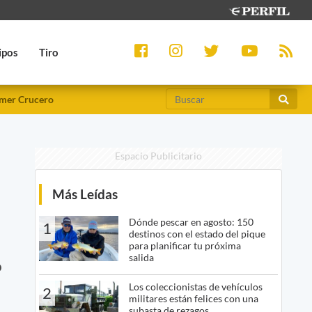
ipos
Tiro
mer Crucero
Espacio Publicitario
Más Leídas
Dónde pescar en agosto: 150
1
destinos con el estado del pique
para planificar tu próxima
salida
o
Los coleccionistas de vehículos
2
militares están felices con una
subasta de rezagos