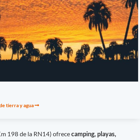
de tierra y agua
Km 198 de la RN14) ofrece
camping, playas,