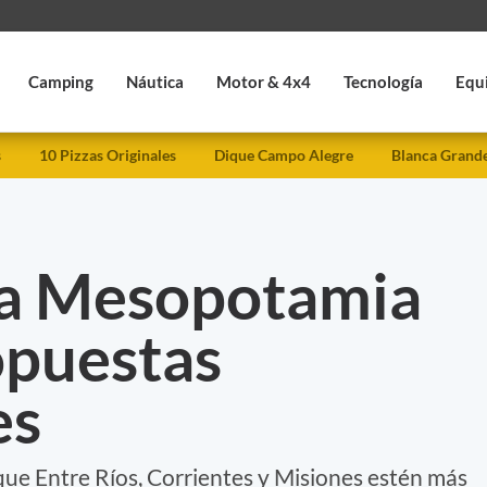
Camping
Náutica
Motor & 4x4
Tecnología
Equ
s
10 Pizzas Originales
Dique Campo Alegre
Blanca Grand
la Mesopotamia
opuestas
es
que Entre Ríos, Corrientes y Misiones estén más