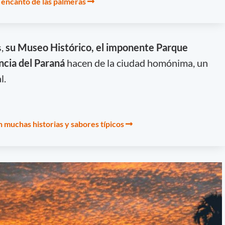
 encanto de las palmeras
s,
su Museo Histórico, el imponente Parque
ncia del Paraná
hacen de la ciudad homónima, un
l.
 muchas historias y sabores típicos