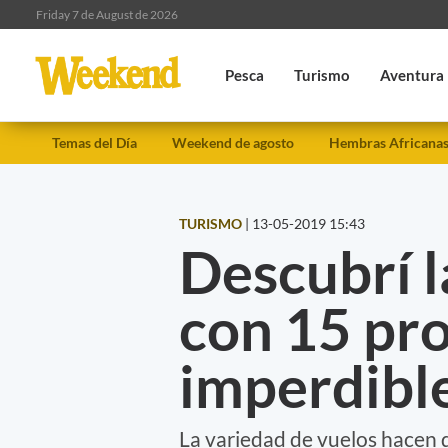
Friday 7 de August de 2026
Pesca
Turismo
Aventura
Temas del Día
Weekend de agosto
Hembras Africana
TURISMO
|
13-05-2019 15:43
Descubrí 
con 15 pr
imperdibl
La variedad de vuelos hacen 