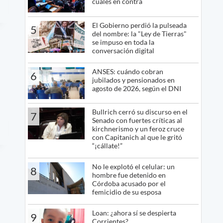
cuáles en contra
El Gobierno perdió la pulseada
5
del nombre: la "Ley de Tierras"
se impuso en toda la
conversación digital
ANSES: cuándo cobran
6
jubilados y pensionados en
agosto de 2026, según el DNI
Bullrich cerró su discurso en el
7
Senado con fuertes críticas al
kirchnerismo y un feroz cruce
con Capitanich al que le gritó
“¡cállate!”
No le explotó el celular: un
8
hombre fue detenido en
Córdoba acusado por el
femicidio de su esposa
Loan: ¿ahora sí se despierta
9
Corrientes?