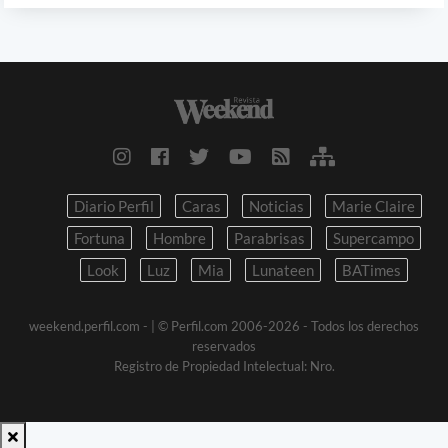
Diario Perfil
Caras
Noticias
Marie Claire
Fortuna
Hombre
Parabrisas
Supercampo
Look
Luz
Mia
Lunateen
BATimes
weekend.perfil.com -
| © Perfil.com 2006-2026 - Todos los derechos
reservados
Registro de Propiedad Intelectual: Nro.