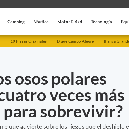
Camping
Náutica
Motor & 4x4
Tecnología
Equ
s
10 Pizzas Originales
Dique Campo Alegre
Blanca Grand
os osos polares
 cuatro veces más
 para sobrevivir?
rme que advierte sobre los riegos que el deshielo 