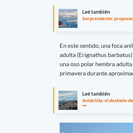
Leé también
Sorprendente: proponen c
En este sentido, una foca ani
adulta (Erignathus barbatus)
una oso polar hembra adulta
primavera durante aproximad
Leé también
Antártida: el deshielo d