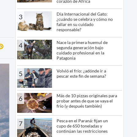
corazón de África
Día Internacional del Gato:
3
¿cuándo se celebra y cómo no
fallar en su cuidado
responsable?
Nace la primera huemul de
4
segunda generación bajo
cuidado profesional en la
Patagonia
Volvió el frío: ¿adónde ir a
5
pescar este fin de semana?
Más de 10 pizzas originales para
6
probar antes de que se vaya el
frío (y después también)
Pesca en el Paraná: fijan un
7
cupo de 650 toneladas y
continúan las restricciones