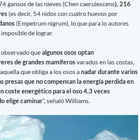
 74 gansos de las nieves (Chen caerulescens
), 216
ves
(es decir, 54 nidos con cuatro huevos por
ndanos
(Empetrum nigrum), lo que para lo autores
 imposible de lograr.
n observado que
algunos osos optan
áveres de grandes mamíferos
varados en las costas,
aquella que obliga a los osos a
nadar durante varios
as presas que no compensan la energía perdida en
 coste energético para el oso 4,3 veces
do elige caminar
”, señaló Williams.