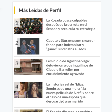
Más Leídas de Perfil
La Rosada busca culpables
1
después de la derrota en el
Senado y recalcula su estrategia
Caputo y Sturzenegger crean un
2
fondo para indemnizar y
“ganar” sindicatos aliados
Femicidio de Agostina Vega:
3
detuvieron a dos inquilinos de
Claudio Barrelier por
encubrimiento agravado
La historia real de "Elize:
4
Sombras de una mujer", la
nueva película de Netflix sobre
el caso de una esposa que
descuartizó a su marido
El Senado dio media sanción a