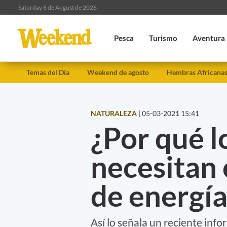
Saturday 8 de August de 2026
Pesca
Turismo
Aventura
Temas del Día
Weekend de agosto
Hembras Africana
NATURALEZA
|
05-03-2021 15:41
¿Por qué l
necesitan
de energía
Así lo señala un reciente info