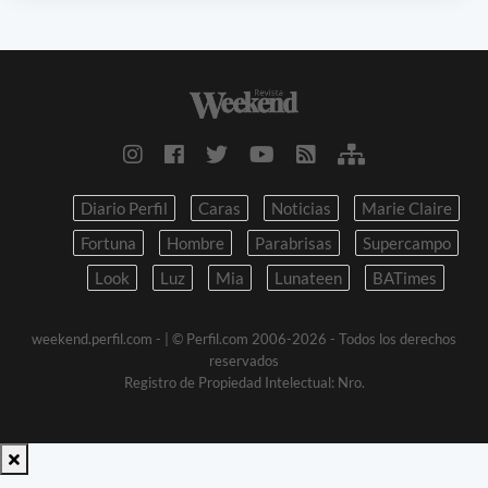
Diario Perfil
Caras
Noticias
Marie Claire
Fortuna
Hombre
Parabrisas
Supercampo
Look
Luz
Mia
Lunateen
BATimes
weekend.perfil.com -
| © Perfil.com 2006-2026 - Todos los derechos
reservados
Registro de Propiedad Intelectual: Nro.