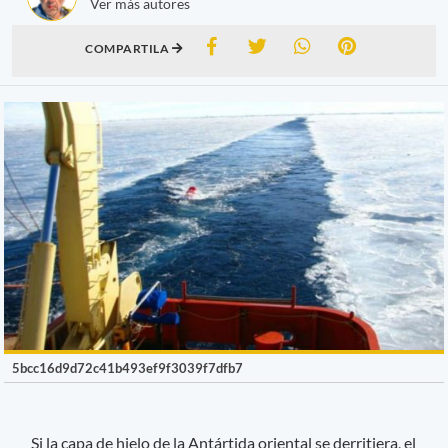
Ver más autores
COMPARTILA
5bcc16d9d72c41b493ef9f3039f7dfb7
Si la capa de hielo de la Antártida oriental se derritiera, el