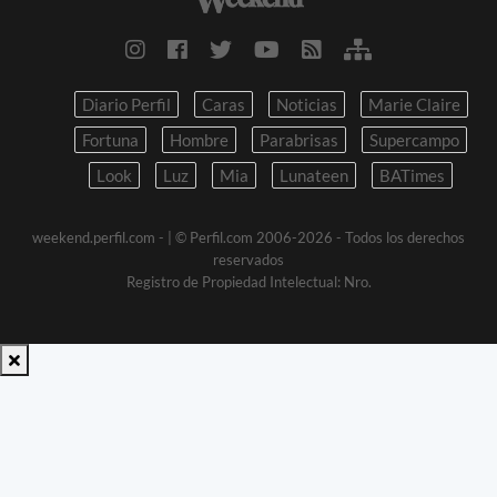
Diario Perfil
Caras
Noticias
Marie Claire
Fortuna
Hombre
Parabrisas
Supercampo
Look
Luz
Mia
Lunateen
BATimes
weekend.perfil.com -
| © Perfil.com 2006-2026 - Todos los derechos
reservados
Registro de Propiedad Intelectual: Nro.