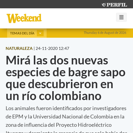
Thursday 6 de August de 2026
TEMAS DEL DÍA
NATURALEZA
|
24-11-2020 12:47
Mirá las dos nuevas
especies de bagre sapo
que descubrieron en
un río colombiano
Los animales fueron identificados por investigadores
de EPM y la Universidad Nacional de Colombia en la
zona de influencia del Proyecto Hidroeléctrico
Ituango y desmiente la creencia de que solo había dos