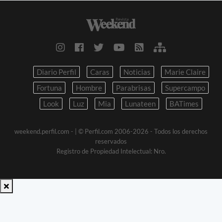
Diario Perfil
Caras
Noticias
Marie Claire
Fortuna
Hombre
Parabrisas
Supercampo
Look
Luz
Mia
Lunateen
BATimes
weekend.perfil.com -
| © Perfil.com 2006-2026 - Todos los derechos
reservados
Registro de Propiedad Intelectual: Nro.