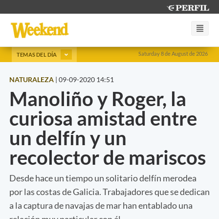
Saturday 8 de August de 2026
TEMAS DEL DÍA
NATURALEZA
|
09-09-2020 14:51
Manoliño y Roger, la
curiosa amistad entre
un delfín y un
recolector de mariscos
Desde hace un tiempo un solitario delfín merodea
por las costas de Galicia. Trabajadores que se dedican
a la captura de navajas de mar han entablado una
relación muy particular con él.