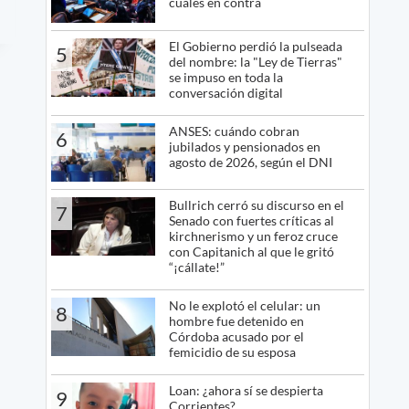
cuáles en contra
El Gobierno perdió la pulseada
5
del nombre: la "Ley de Tierras"
se impuso en toda la
conversación digital
ANSES: cuándo cobran
6
jubilados y pensionados en
agosto de 2026, según el DNI
Bullrich cerró su discurso en el
7
Senado con fuertes críticas al
kirchnerismo y un feroz cruce
con Capitanich al que le gritó
“¡cállate!”
No le explotó el celular: un
8
hombre fue detenido en
Córdoba acusado por el
femicidio de su esposa
Loan: ¿ahora sí se despierta
9
Corrientes?