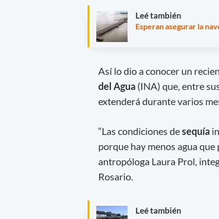
Leé también
Esperan asegurar la nave
Así lo dio a conocer un reci
del Agua
(INA) que, entre sus
extenderá durante varios me
“Las condiciones de
sequía
in
porque hay menos agua que p
antropóloga Laura Prol, integr
Rosario.
Leé también