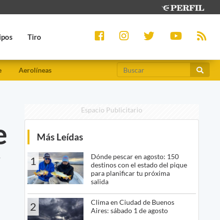
ipos
Tiro
e
Aerolíneas
Espacio Publicitario
e
Más Leídas
y
Dónde pescar en agosto: 150
1
destinos con el estado del pique
para planificar tu próxima
salida
Clima en Ciudad de Buenos
2
Aires: sábado 1 de agosto