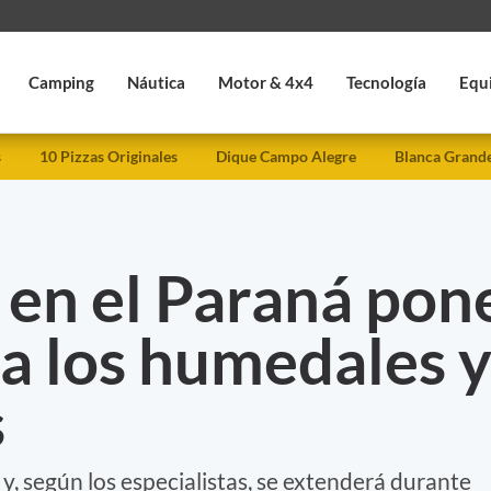
Camping
Náutica
Motor & 4x4
Tecnología
Equ
s
10 Pizzas Originales
Dique Campo Alegre
Blanca Grand
 en el Paraná pon
 a los humedales 
s
y, según los especialistas, se extenderá durante