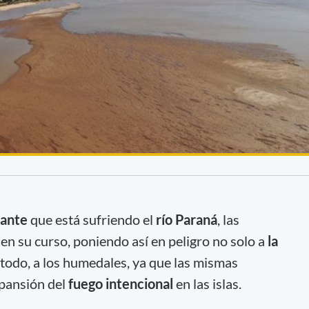
jante
que está sufriendo el
río Paraná
, las
n su curso, poniendo así en peligro no solo a
la
e todo, a los humedales, ya que las mismas
xpansión del
fuego
intencional
en las islas.