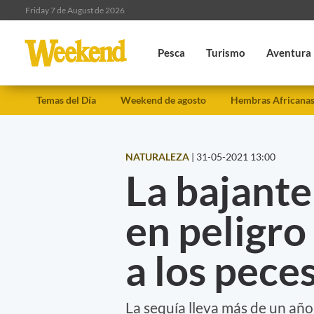
Friday 7 de August de 2026
Pesca
Turismo
Aventura
Temas del Día
Weekend de agosto
Hembras Africana
NATURALEZA
|
31-05-2021 13:00
La bajante
en peligro
a los pece
La sequía lleva más de un año 