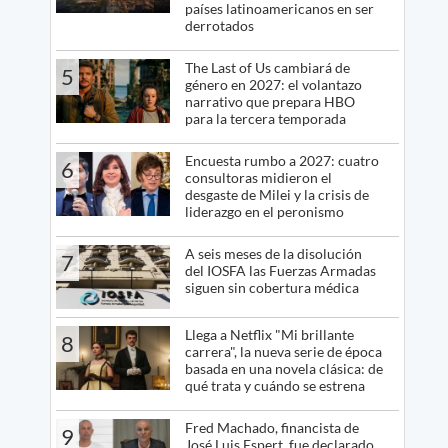
países latinoamericanos en ser
derrotados
The Last of Us cambiará de
5
género en 2027: el volantazo
narrativo que prepara HBO
para la tercera temporada
Encuesta rumbo a 2027: cuatro
6
consultoras midieron el
desgaste de Milei y la crisis de
liderazgo en el peronismo
A seis meses de la disolución
7
del IOSFA las Fuerzas Armadas
siguen sin cobertura médica
Llega a Netflix "Mi brillante
8
carrera", la nueva serie de época
basada en una novela clásica: de
qué trata y cuándo se estrena
Fred Machado, financista de
9
José Luis Espert, fue declarado