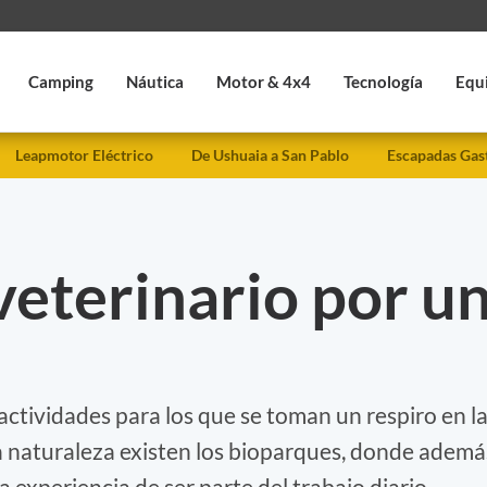
Camping
Náutica
Motor & 4x4
Tecnología
Equ
Leapmotor Eléctrico
De Ushuaia a San Pablo
Escapadas Gas
veterinario por u
ctividades para los que se toman un respiro en l
la naturaleza existen los bioparques, donde ademá
a experiencia de ser parte del trabajo diario.