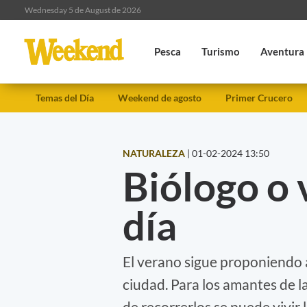
Wednesday 5 de August de 2026
Pesca
Turismo
Aventura
Temas del Día
Weekend de agosto
Primer Crucero
NATURALEZA
|
01-02-2024 13:50
Biólogo o 
día
El verano sigue proponiendo a
ciudad. Para los amantes de 
de recorrerlos se puede vivir l