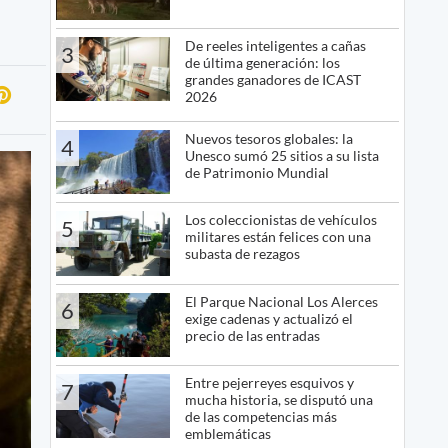
De reeles inteligentes a cañas
3
de última generación: los
grandes ganadores de ICAST
2026
Nuevos tesoros globales: la
4
Unesco sumó 25 sitios a su lista
de Patrimonio Mundial
Los coleccionistas de vehículos
5
militares están felices con una
subasta de rezagos
El Parque Nacional Los Alerces
6
exige cadenas y actualizó el
precio de las entradas
Entre pejerreyes esquivos y
7
mucha historia, se disputó una
de las competencias más
emblemáticas