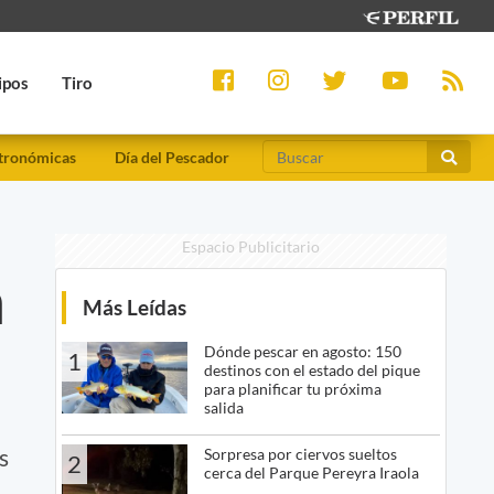
ipos
Tiro
tronómicas
Día del Pescador
Espacio Publicitario
n
Más Leídas
Dónde pescar en agosto: 150
1
destinos con el estado del pique
para planificar tu próxima
salida
a
s
Sorpresa por ciervos sueltos
2
cerca del Parque Pereyra Iraola