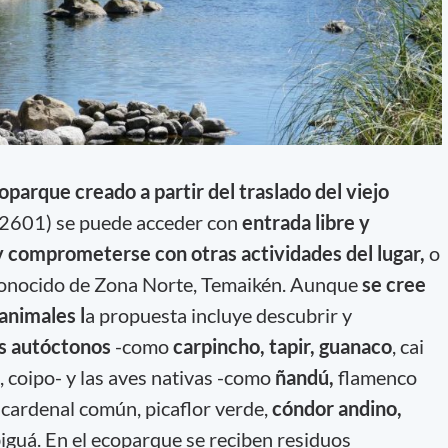
oparque creado a partir del traslado del viejo
 2601) se puede acceder con
entrada libre y
 y comprometerse con otras actividades del lugar,
o
conocido de Zona Norte, Temaikén. Aunque
se cree
animales l
a propuesta incluye descubrir y
s autóctonos
-como
carpincho, tapir, guanaco
, cai
, coipo- y las aves nativas -como
ñandú,
flamenco
, cardenal común, picaflor verde,
cóndor andino,
biguá. En el ecoparque se reciben residuos