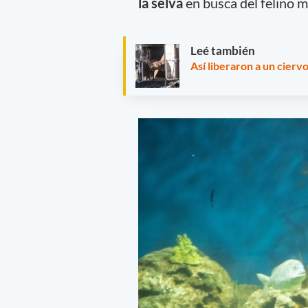
la selva
en busca del felino m
Leé también
Así liberaron a un cierv