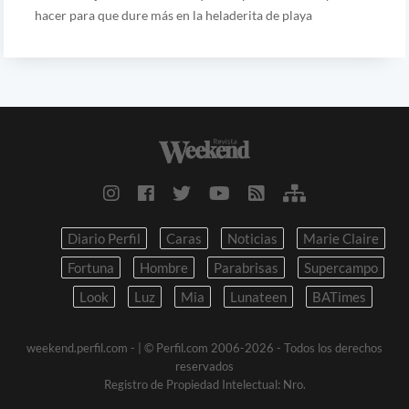
hacer para que dure más en la heladerita de playa
Diario Perfil
Caras
Noticias
Marie Claire
Fortuna
Hombre
Parabrisas
Supercampo
Look
Luz
Mia
Lunateen
BATimes
weekend.perfil.com -
| © Perfil.com 2006-2026 - Todos los derechos
reservados
Registro de Propiedad Intelectual: Nro.