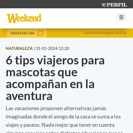
Saturday 8 de August de 2026
TEMAS DEL DÍA
NATURALEZA
|
31-01-2024 12:20
6 tips viajeros para
mascotas que
acompañan en la
aventura
Las vacaciones proponen alternativas jamás
imaginadas donde el amigo de la casa se suma a los
viajes y paseos. Nada mejor que tener en cuenta
algunos consejos sobre distintas situaciones que se