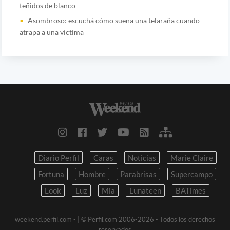
teñidos de blanco
Asombroso: escuchá cómo suena una telaraña cuando
atrapa a una víctima
Diario Perfil
Caras
Noticias
Marie Claire
Fortuna
Hombre
Parabrisas
Supercampo
Look
Luz
Mia
Lunateen
BATimes
weekend.perfil.com -
| © Perfil.com 2006-2026 - Todos los derechos
reservados