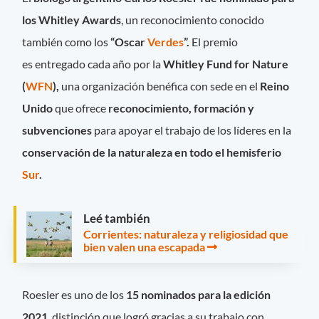
los Whitley Awards
, un reconocimiento conocido
también como los
“Oscar
Verdes
”.
El premio
es entregado cada año por la
Whitley Fund for Nature
(
WFN
),
una organización benéfica con sede en el
Reino
Unido
que ofrece
reconocimiento, formación y
subvenciones
para apoyar el trabajo de los líderes en la
conservación de la naturaleza en todo el hemisferio
Sur
.
Leé también
Corrientes: naturaleza y religiosidad que
bien valen una escapada
Roesler es uno de los
15 nominados para la edición
2021
, distinción que logró gracias a su trabajo con